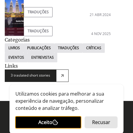
TRADUÇÕES
21 ABR 2024
TRADUÇÕES
4 NOV 2025
Categorias
LIVROS
PUBLICAÇÕES
TRADUÇÕES
CRÍTICAS
EVENTOS
ENTREVISTAS
Links
3 traslated short stories
Utilizamos cookies para melhorar a sua
experiência de navegação, personalizar
conteúdo e analizar tráfego.
Dora Gago - escritora
Aceito
Recusar
Dora Gago
© All rights reserved