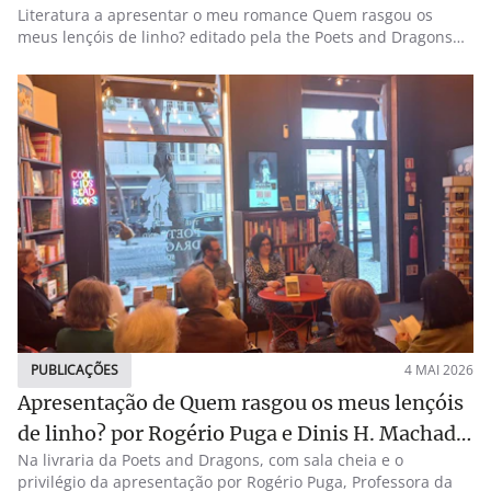
Literatura a apresentar o meu romance Quem rasgou os
meus lençóis de linho? editado pela the Poets and Dragons
Society. Um privilégio e uma honra que muito agradeço.
PUBLICAÇÕES
4 MAI 2026
Apresentação de Quem rasgou os meus lençóis
de linho? por Rogério Puga e Dinis H. Machado
Na livraria da Poets and Dragons, com sala cheia e o
na Livraria da Poets and Dragons
privilégio da apresentação por Rogério Puga, Professora da