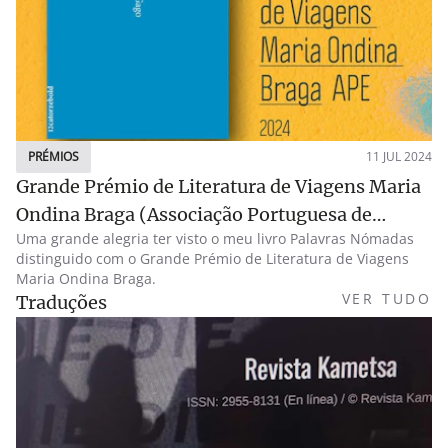
PRÉMIOS
11 JUL 2024
Grande Prémio de Literatura de Viagens Maria
Ondina Braga (Associação Portuguesa de
Uma grande alegria ter visto o meu livro Palavras Nómadas
Escritores)
distinguido com o Grande Prémio de Literatura de Viagens
Maria Ondina Braga.
VER TUDO
Traduções