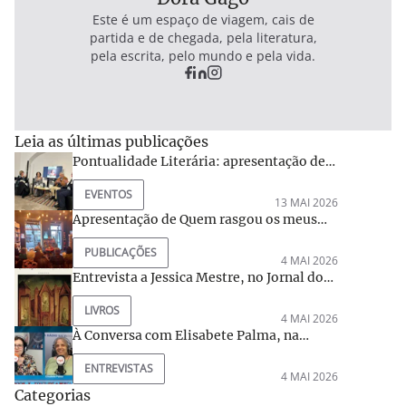
Este é um espaço de viagem, cais de
partida e de chegada, pela literatura,
pela escrita, pelo mundo e pela vida.
Leia as últimas publicações
Pontualidade Literária: apresentação de
Quem rasgou os meus lençóis de linho?
EVENTOS
por Lídia Jorge, na Casa do Meio-Dia, em
13 MAI 2026
Loulé.
Apresentação de Quem rasgou os meus
lençóis de linho? por Rogério Puga e Dinis
PUBLICAÇÕES
H. Machado na Livraria da Poets and
4 MAI 2026
Dragons
Entrevista a Jessica Mestre, no Jornal do
Algarve, sobre Quem rasgou os meus
LIVROS
lençóis de linho?
4 MAI 2026
À Conversa com Elisabete Palma, na
Rádio Movimento
ENTREVISTAS
4 MAI 2026
Categorias