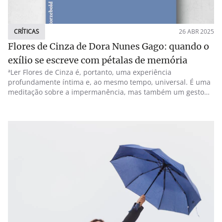
CRÍTICAS
26 ABR 2025
Flores de Cinza de Dora Nunes Gago: quando o
exílio se escreve com pétalas de memória
ªLer Flores de Cinza é, portanto, uma experiência
profundamente íntima e, ao mesmo tempo, universal. É uma
meditação sobre a impermanência, mas também um gesto
de resistência poética. Ao longo destas páginas, Dora Nunes
Gago oferece-nos não apenas poesia, mas um mapa do sentir
humano, bordado com exílios, travessias e reencontros, com
os outros, com os lugares, com a linguagem, consigo mesma.
Cada verso é uma tentativa de inscrever no papel aquilo que
o tempo tenta apagar. Este livro não é um epílogo, mas um
recomeço. E como toda a boa poesia, termina onde começa:
no território indizível da emoção. Com ele, aprendemos que
há flores que só a cinza faz nascer, e talvez a esperança seja
uma delas. E é talvez essa esperança, discreta mas
insistente, que faz da poesia de Dora Gago um lugar de
resistência e beleza.ª