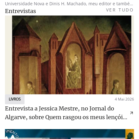
Universidade Nova e Dinis H. Machado, meu editor e também
escritor.
VER TUDO
Entrevistas
LIVROS
4 Mai 2026
Entrevista a Jessica Mestre, no Jornal do
Algarve, sobre Quem rasgou os meus lençóis
de linho?