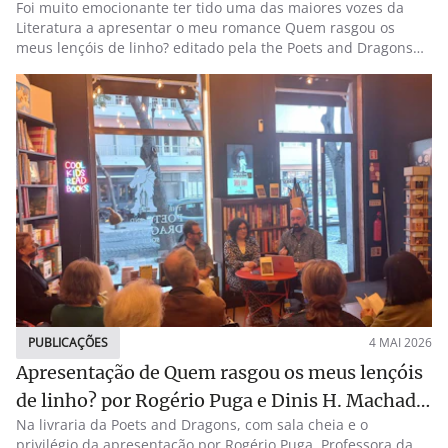
Foi muito emocionante ter tido uma das maiores vozes da
Jorge, na Casa do Meio-Dia, em Loulé.
Literatura a apresentar o meu romance Quem rasgou os
meus lençóis de linho? editado pela the Poets and Dragons
Society. Um privilégio e uma honra que muito agradeço.
PUBLICAÇÕES
4 MAI 2026
Apresentação de Quem rasgou os meus lençóis
de linho? por Rogério Puga e Dinis H. Machado
Na livraria da Poets and Dragons, com sala cheia e o
na Livraria da Poets and Dragons
privilégio da apresentação por Rogério Puga, Professora da