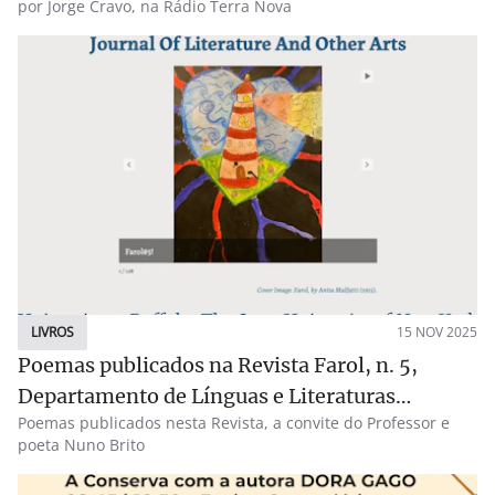
por Jorge Cravo, na Rádio Terra Nova
LIVROS
15 NOV 2025
Poemas publicados na Revista Farol, n. 5,
Departamento de Línguas e Literaturas
Poemas publicados nesta Revista, a convite do Professor e
Românicas da Universidade de Buffalo, Estados
poeta Nuno Brito
Unidos