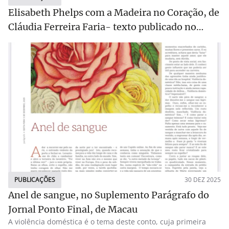
Turismo do Estoril)... Apresentação de comunicações nas
Conferências de Primavera, no Centro Científico e Cultural de
Elisabeth Phelps com a Madeira no Coração, de
Macau e no Congresso Do CHAM , intitulado History, Culture
Cláudia Ferreira Faria- texto publicado no
and Heritage 2025: Fears, Beliefs and Representations
Açoriano Oriental
(online, por motivos de força maior). Ainda a participação em
2 júris de mestrado e 2 júris de prémios literários. Por tudo e
a todos, a minha gratidão e os votos de felicidades para 2026!
PUBLICAÇÕES
30 DEZ 2025
Anel de sangue, no Suplemento Parágrafo do
Jornal Ponto Final, de Macau
A violência doméstica é o tema deste conto, cuja primeira