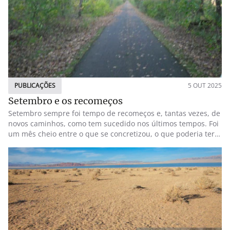
PUBLICAÇÕES
5 OUT 2025
Setembro e os recomeços
Setembro sempre foi tempo de recomeços e, tantas vezes, de
novos caminhos, como tem sucedido nos últimos tempos. Foi
um mês cheio entre o que se concretizou, o que poderia ter
sido feito, o que não aconteceu, devido às rasteiras que a
vida vai pregando, de vez em quando. Quanto a balanço de
publicações e actividades, em estilo de lista de
supermercado: -Nova colaboração na Revista Incomunidade,
onde foram publicados poema meus e também uma linda
recensão crítica de Sílvia Quinteiro sobre Flores de Cinza. O
link para a revista que vale a pena ler e conhecer está em:
InComunidade — A Revista Online -Colaboração na nova
Revista Ogygia editada nos Açores, por Vera Pires, Avelina da