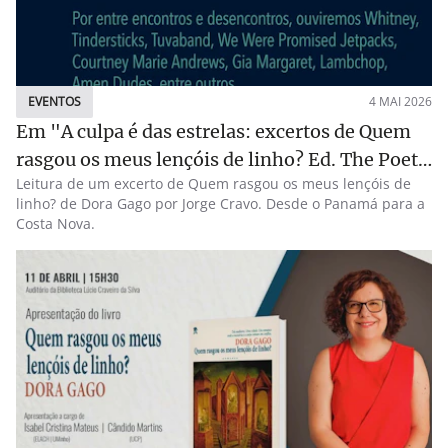
EVENTOS
4 MAI 2026
Em "A culpa é das estrelas: excertos de Quem
rasgou os meus lençóis de linho? Ed. The Poets
Leitura de um excerto de Quem rasgou os meus lençóis de
and Dragons Society
linho? de Dora Gago por Jorge Cravo. Desde o Panamá para a
Costa Nova.