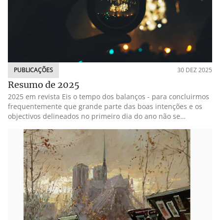
PUBLICAÇÕES
30 DEZ 2025
Resumo de 2025
2025 em revista Eis o tempo dos balanços - para concluirmos
frequentemente que grande parte das boas intenções e os
objectivos delineados no primeiro dia do ano não se
cumpriram. Mesmo assim aqui vão alguns tópicos, em estilo
de lista de compras, de algo de bom que foi acontecendo,
sobretudo no campo da literatura e publicações, pois o resto
pertence a um outro território. 1 livro de poemas publicado:
Flores de Cinza, col.12catorze, ed. Húmus - (apresentado em
São Brás de Alportel, Vila Nova de Gaia e Alvito, recebeu 3
recensões. Foi sugerido como prenda de Natal pela Revista
Novos Livros. Teve poemas lidos no podcast dos Alumni da
Universidade do Porto, por Isabel Marcolino e no programa A
Culpa e das estrelas, de Jorge Cravo, na Rádio Terra Nova.