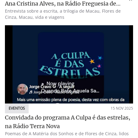
Ana Cristina Alves, na Rádio Freguesia de
Entrevista sobre a escrita, a trilogia de Macau, Flores de
Belém
Cinza, Macau, vida e viagens
EVENTOS
15 NOV 2025
Convidada do programa A Culpa é das estrelas,
na Rádio Terra Nova
Poemas de A Matéria dos Sonhos e de Flores de Cinza, lidos