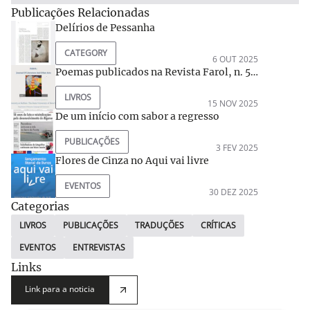
Publicações Relacionadas
Delírios de Pessanha
CATEGORY
6 OUT 2025
Poemas publicados na Revista Farol, n. 5,
Departamento de Línguas e Literaturas
LIVROS
Românicas da Universidade de Buffalo,
15 NOV 2025
Estados Unidos
De um início com sabor a regresso
PUBLICAÇÕES
3 FEV 2025
Flores de Cinza no Aqui vai livre
EVENTOS
30 DEZ 2025
Categorias
LIVROS
PUBLICAÇÕES
TRADUÇÕES
CRÍTICAS
EVENTOS
ENTREVISTAS
Links
Link para a noticia