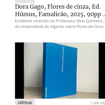
Dora Gago, Flores de cinza, Ed.
Húmus, Famalicão, 2025, 90pp |
Silvia Quinteiro
Excelente recensão da Professora Sílvia Quinteiro,
da Universidade do Algarve, sobre Flores de Cinza
CRÍTICAS
1 JAN 20