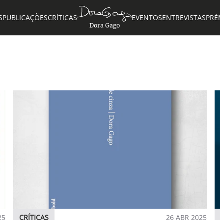
S
PUBLICAÇÕES
CRÍTICAS
EVENTOS
ENTREVISTAS
PRÉ
Dora Gago
25
CRÍTICAS
26 ABR 2025