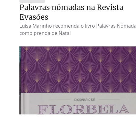
Palavras nómadas na Revista
Evasões
Luísa Marinho recomenda o livro Palavras Nómad
como prenda de Natal
CATEGORY
3 MAI 20
Entrada no Dicionário de