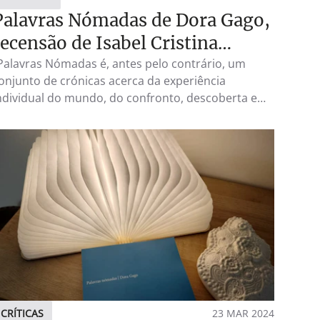
Palavras Nómadas de Dora Gago,
recensão de Isabel Cristina
Mateus (Univ. do Minho),
Palavras Nómadas é, antes pelo contrário, um
onjunto de crónicas acerca da experiência
publicada na revista académica
ndividual do mundo, do confronto, descoberta e
Lit &Tour da Universidade do
eflexão de uma mulher viajante nos diversos
Algarve
ugares e geografias que percorreu, a crónica da
xperiência subjetiva da estranheza do mundo. E se
 autora de Palavras Nómadas tem mundo!"
CRÍTICAS
23 MAR 2024