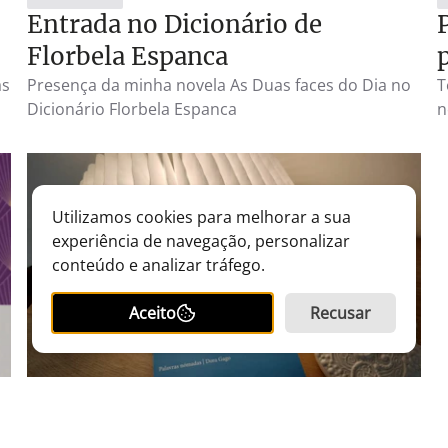
delas. E é talvez essa esperança, discreta mas
Entrada no Dicionário de
insistente, que faz da poesia de Dora Gago um
lugar de resistência e beleza.ª
Florbela Espanca
as
Presença da minha novela As Duas faces do Dia no
T
Dicionário Florbela Espanca
n
Utilizamos cookies para melhorar a sua
experiência de navegação, personalizar
conteúdo e analizar tráfego.
Aceito
Recusar
24
CRÍTICAS
23 MAR 2024
Palavras nómadas de Dora Gago,