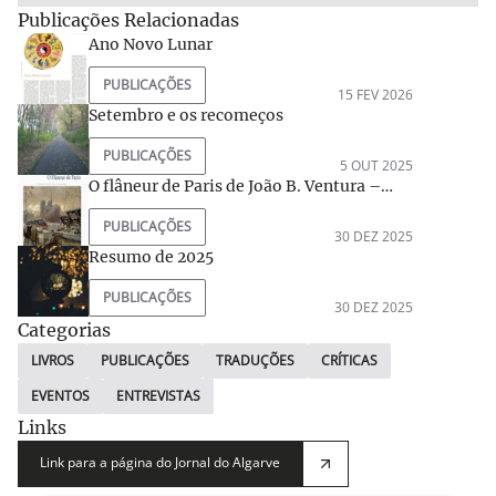
Publicações Relacionadas
Ano Novo Lunar
PUBLICAÇÕES
15 FEV 2026
Setembro e os recomeços
PUBLICAÇÕES
5 OUT 2025
O flâneur de Paris de João B. Ventura –
deambulações rumo à essência
PUBLICAÇÕES
30 DEZ 2025
Resumo de 2025
PUBLICAÇÕES
30 DEZ 2025
Categorias
LIVROS
PUBLICAÇÕES
TRADUÇÕES
CRÍTICAS
EVENTOS
ENTREVISTAS
Links
Link para a página do Jornal do Algarve