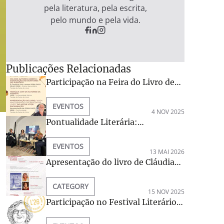
pela literatura, pela escrita,
pelo mundo e pela vida.
Publicações Relacionadas
Participação na Feira do Livro de
Ourique
EVENTOS
4 NOV 2025
Pontualidade Literária:
apresentação de Quem rasgou os
meus lençóis de linho? por Lídia
EVENTOS
13 MAI 2026
Jorge, na Casa do Meio-Dia, em
Apresentação do livro de Cláudia
Loulé.
Faria
CATEGORY
15 NOV 2025
Participação no Festival Literário
Latitudes