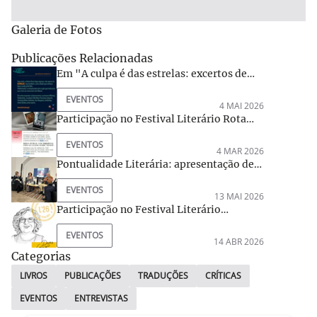
Galeria de Fotos
Publicações Relacionadas
Em "A culpa é das estrelas: excertos de
Quem rasgou os meus lençóis de linho?
EVENTOS
Ed. The Poets and Dragons Society
4 MAI 2026
Participação no Festival Literário Rota
das Letras, de Macau
EVENTOS
4 MAR 2026
Pontualidade Literária: apresentação de
Quem rasgou os meus lençóis de linho?
EVENTOS
por Lídia Jorge, na Casa do Meio-Dia, em
13 MAI 2026
Loulé.
Participação no Festival Literário
Latitudes
EVENTOS
14 ABR 2026
Categorias
LIVROS
PUBLICAÇÕES
TRADUÇÕES
CRÍTICAS
EVENTOS
ENTREVISTAS