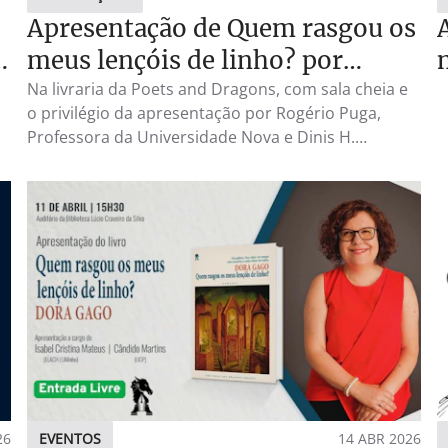
Apresentação de Quem rasgou os
s
meus lençóis de linho? por
Rogério Puga e Dinis H. Machado
Na livraria da Poets and Dragons, com sala cheia e
o privilégio da apresentação por Rogério Puga,
na Livraria da Poets and Dragons
Professora da Universidade Nova e Dinis H.
e
Machado, meu editor e também escritor.
26
EVENTOS
14 ABR 2026