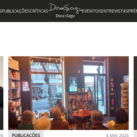
S
PUBLICAÇÕES
CRÍTICAS
EVENTOS
ENTREVISTAS
PRÉ
Dora Gago
26
PUBLICAÇÕES
4 MAI 2026