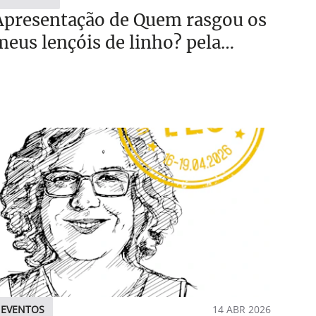
Apresentação de Quem rasgou os
meus lençóis de linho? pela
Escritora Lídia Jorge, na Casa do
Meio-Dia, em Loulé
EVENTOS
14 ABR 2026