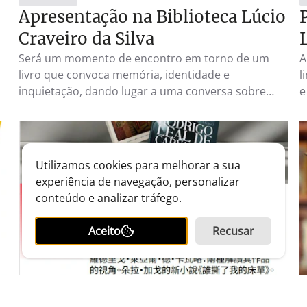
Apresentação na Biblioteca Lúcio
Craveiro da Silva
Será um momento de encontro em torno de um
A
livro que convoca memória, identidade e
l
inquietação, dando lugar a uma conversa sobre
e
literatura, experiência humana e os territórios
íntimos que o romance sabe iluminar. A
apresentação estará a cargo de Isabel Cristina
Mateus e Cândido Martins, dois leitores
Utilizamos cookies para melhorar a sua
particularmente qualificados para acompanhar esta
experiência de navegação, personalizar
obra e abrir caminhos de leitura em torno dela
conteúdo e analizar tráfego.
Aceito
Recusar
26
EVENTOS
4 MAR 2026