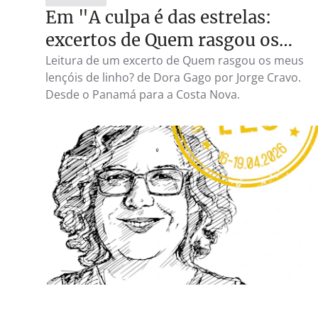
Em "A culpa é das estrelas:
excertos de Quem rasgou os
meus lençóis de linho? Ed. The
Leitura de um excerto de Quem rasgou os meus
lençóis de linho? de Dora Gago por Jorge Cravo.
Poets and Dragons Society
Desde o Panamá para a Costa Nova.
EVENTOS
14 ABR 20