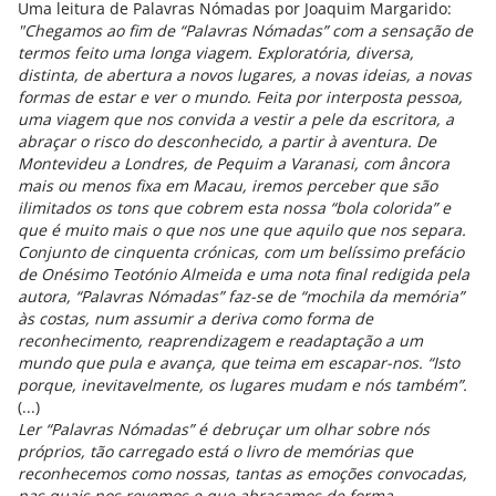
Uma leitura de Palavras Nómadas por Joaquim Margarido:
"Chegamos ao fim de “Palavras Nómadas” com a sensação de
termos feito uma longa viagem. Exploratória, diversa,
distinta, de abertura a novos lugares, a novas ideias, a novas
formas de estar e ver o mundo. Feita por interposta pessoa,
uma viagem que nos convida a vestir a pele da escritora, a
abraçar o risco do desconhecido, a partir à aventura. De
Montevideu a Londres, de Pequim a Varanasi, com âncora
mais ou menos fixa em Macau, iremos perceber que são
ilimitados os tons que cobrem esta nossa “bola colorida” e
que é muito mais o que nos une que aquilo que nos separa.
Conjunto de cinquenta crónicas, com um belíssimo prefácio
de Onésimo Teotónio Almeida e uma nota final redigida pela
autora, “Palavras Nómadas” faz-se de “mochila da memória”
às costas, num assumir a deriva como forma de
reconhecimento, reaprendizagem e readaptação a um
mundo que pula e avança, que teima em escapar-nos. “Isto
porque, inevitavelmente, os lugares mudam e nós também”.
(...)
Ler “Palavras Nómadas” é debruçar um olhar sobre nós
próprios, tão carregado está o livro de memórias que
reconhecemos como nossas, tantas as emoções convocadas,
nas quais nos revemos e que abraçamos de forma