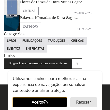
Flores de Cinza de Dora Nunes Gago:
quando o exílio se escreve com pétalas de
CRÍTICAS
memória
26 ABR 2025
Palavras Nómadas de Dora Gago,
recensão de Isabel Cristina Mateus (Univ.
CATEGORY
do Minho), publicada na revista
3 FEV 2025
académica Lit &Tour da Universidade do
Categorias
Algarve
LIVROS
PUBLICAÇÕES
TRADUÇÕES
CRÍTICAS
EVENTOS
ENTREVISTAS
Links
Blogue Errosmeusmafortunaamorardente
Utilizamos cookies para melhorar a sua
experiência de navegação, personalizar
conteúdo e analizar tráfego.
Dora Gago - escritora
Aceito
Recusar
Dora Gago
© All rights reserved